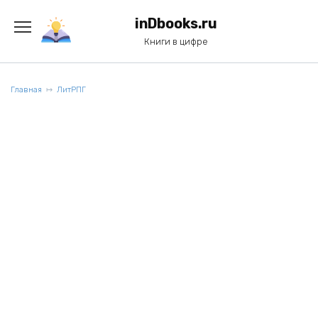
Перейти
к
inDbooks.ru
содержанию
Книги в цифре
Главная
ЛитРПГ