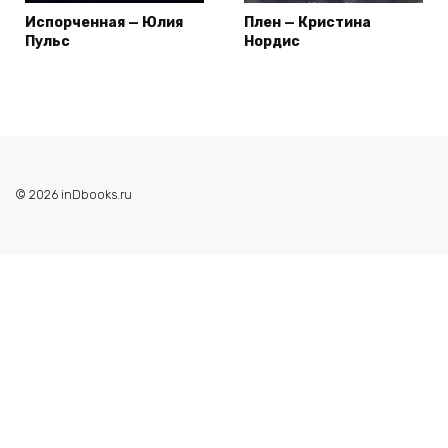
Испорченная — Юлия
Плен — Кристина
Пульс
Нордис
© 2026 inDbooks.ru