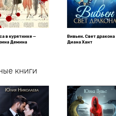
са в курятнике —
Вивьен. Свет дракона
рина Демина
Диана Хант
ные книги