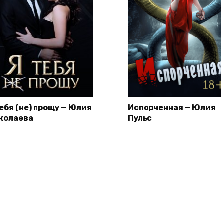
тебя (не) прощу — Юлия
Испорченная — Юлия
колаева
Пульс