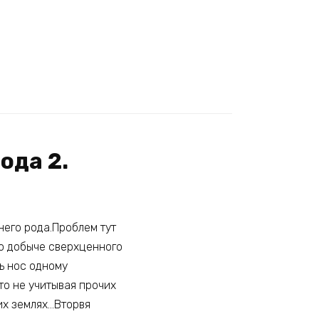
ода 2.
него рода.Проблем тут
 о добыче сверхценного
ть нос одному
то не учитывая прочих
их землях…Вторвя