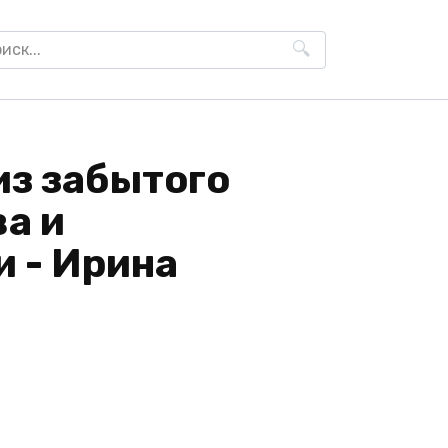
h
из забытого
ва и
и - Ирина