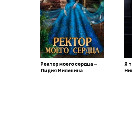
Ректор моего сердца —
Я 
Лидия Миленина
Ни