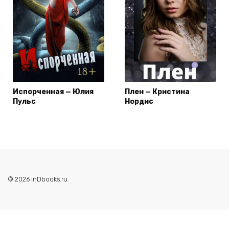
Испорченная — Юлия
Плен — Кристина
Пульс
Нордис
© 2026 inDbooks.ru