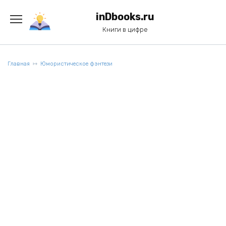
Перейти
к
inDbooks.ru
содержанию
Книги в цифре
Главная
Юмористическое фэнтези