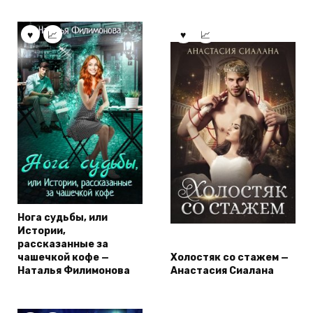
Нога судьбы, или
Истории,
рассказанные за
чашечкой кофе —
Холостяк со стажем —
Наталья Филимонова
Анастасия Сиалана