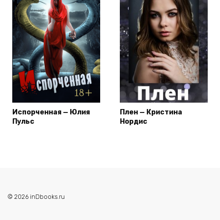
Испорченная — Юлия
Плен — Кристина
Пульс
Нордис
© 2026 inDbooks.ru