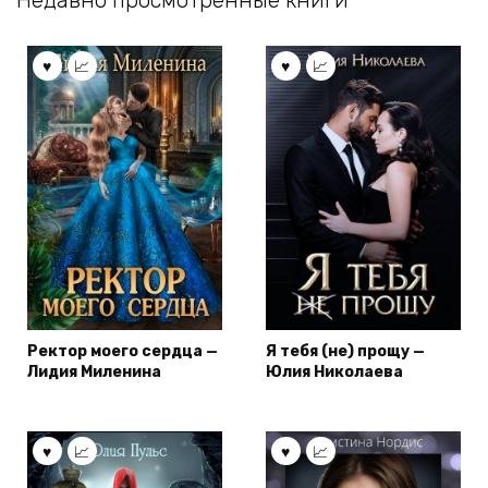
Ректор моего сердца —
Я тебя (не) прощу —
Лидия Миленина
Юлия Николаева