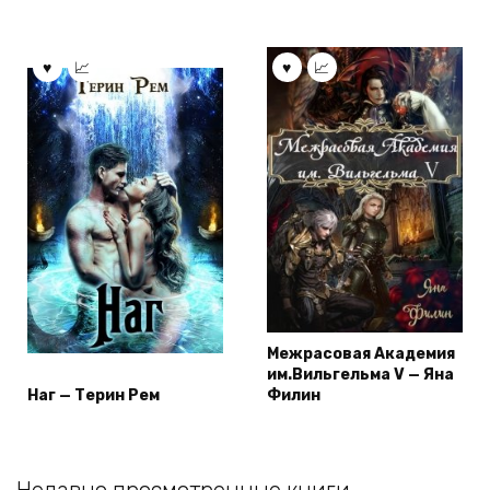
Межрасовая Академия
им.Вильгельма V — Яна
Наг — Терин Рем
Филин
Недавно просмотренные книги