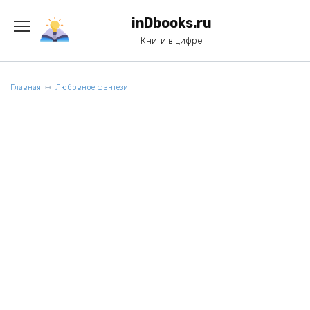
Перейти
к
inDbooks.ru
содержанию
Книги в цифре
Главная
Любовное фэнтези