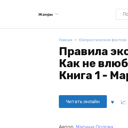
Searc
Жанры
for:
Главная
Юмористическое фэнтези
Правила эк
Как не влюб
Книга 1 - М
Читать онлайн
Автор:
Марина Орлова