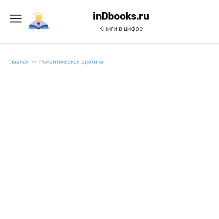
Перейти
к
inDbooks.ru
содержанию
Книги в цифре
Главная
Романтическая эротика