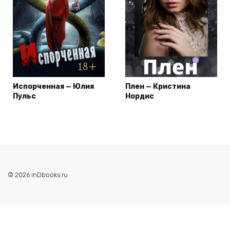
Испорченная — Юлия
Плен — Кристина
Пульс
Нордис
© 2026 inDbooks.ru