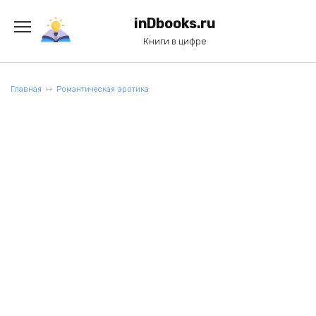
Перейти
к
inDbooks.ru
содержанию
Книги в цифре
Главная
Романтическая эротика