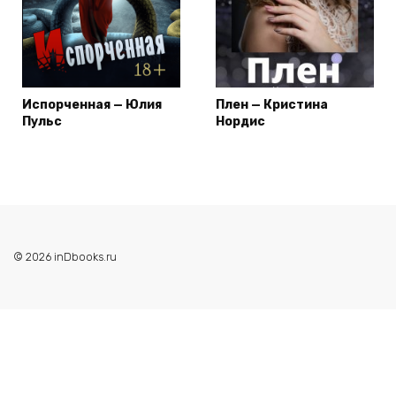
Испорченная — Юлия
Плен — Кристина
Пульс
Нордис
© 2026 inDbooks.ru