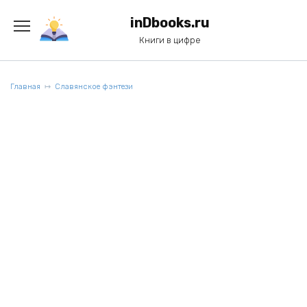
Перейти
к
inDbooks.ru
содержанию
Книги в цифре
Главная
Славянское фэнтези