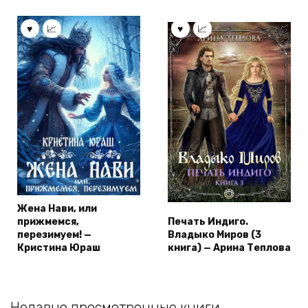
Жена Нави, или
прижмемся,
Печать Индиго.
перезимуем! —
Владыко Миров (3
Кристина Юраш
книга) — Арина Теплова
Недавно просмотренные книги