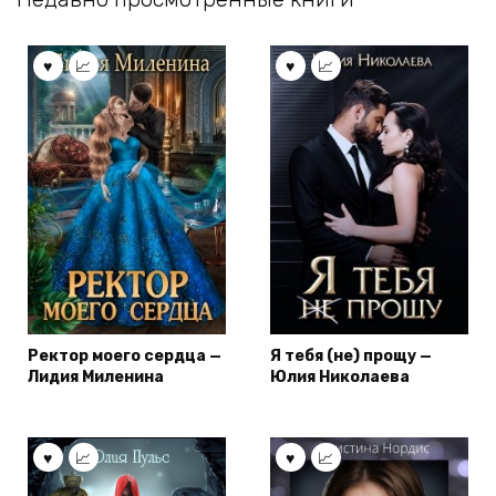
Ректор моего сердца —
Я тебя (не) прощу —
Лидия Миленина
Юлия Николаева