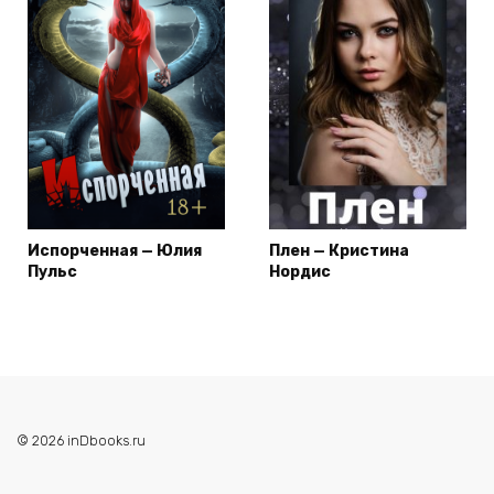
Испорченная — Юлия
Плен — Кристина
Пульс
Нордис
© 2026 inDbooks.ru