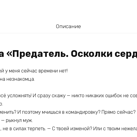
Описание
га «Предатель. Осколки сер
ей у меня сейчас времени нет!
 на незнакомца.
всё усложнять! И сразу скажу — никто никаких ошибок не с
о.
зменить? И поэтому мчишься в командировку? Прямо сейчас?
 — рыкнул муж.
, не в силах терпеть. — С твоей изменой? Или с твоим нежел