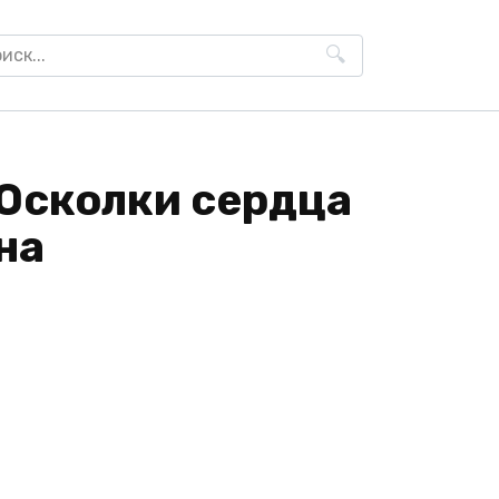
h
 Осколки сердца
на