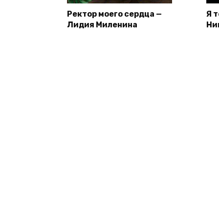
Ректор моего сердца —
Я 
Лидия Миленина
Ни