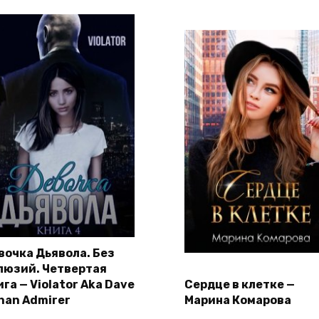
вочка Дьявола. Без
люзий. Четвертая
га — Violator Aka Dave
Сердце в клетке —
han Admirer
Марина Комарова