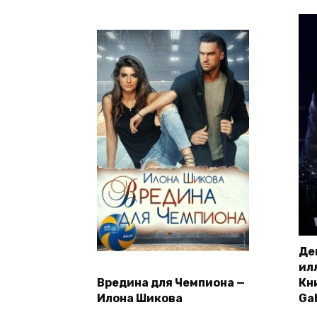
Де
ил
Вредина для Чемпиона —
Кни
Илона Шикова
Ga