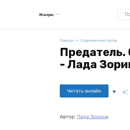
Searc
Жанры
for:
Главная
Современная проза
Предатель.
- Лада Зори
Читать онлайн
Автор:
Лада Зорина