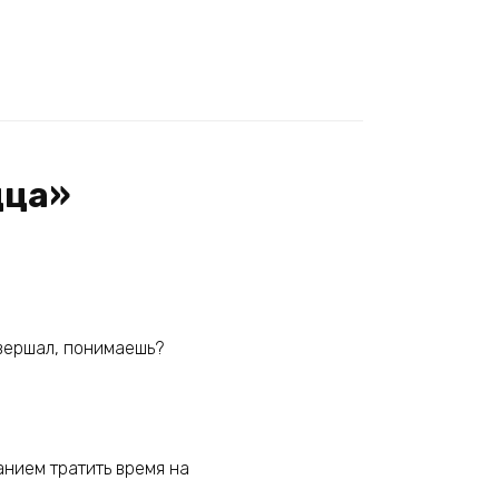
дца»
овершал, понимаешь?
анием тратить время на