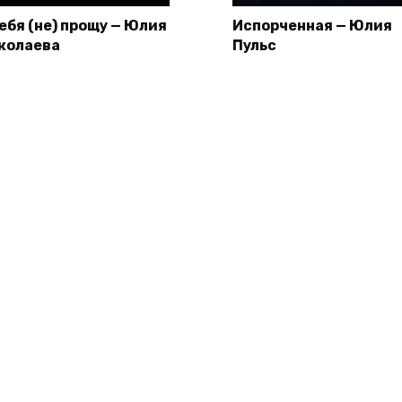
тебя (не) прощу — Юлия
Испорченная — Юлия
колаева
Пульс