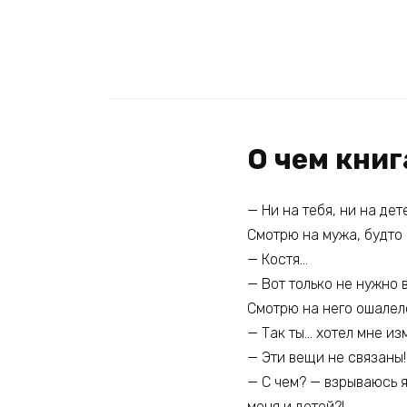
О чем кни
— Ни на тебя, ни на дет
Смотрю на мужа, будто
— Костя…
— Вот только не нужно 
Смотрю на него ошалел
— Так ты… хотел мне и
— Эти вещи не связаны!
— С чем? — взрываюсь я
меня и детей?!