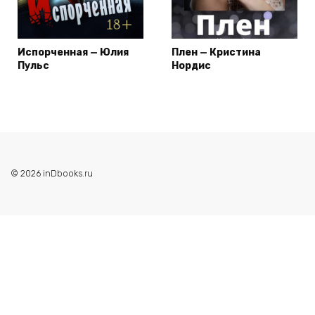
Испорченная — Юлия
Плен — Кристина
Пульс
Нордис
© 2026 inDbooks.ru