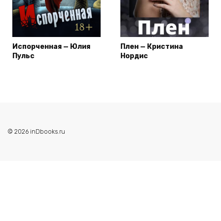
Испорченная — Юлия
Плен — Кристина
Пульс
Нордис
© 2026 inDbooks.ru