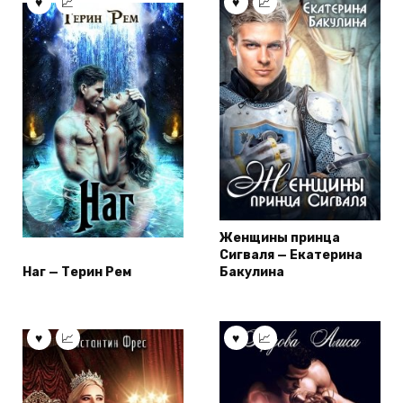
Женщины принца
Сигваля — Екатерина
Наг — Терин Рем
Бакулина