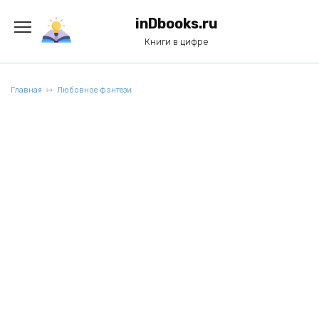
Перейти
к
inDbooks.ru
содержанию
Книги в цифре
Главная
Любовное фэнтези