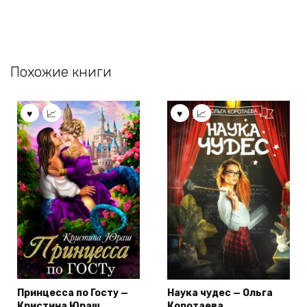
Похожие книги
Принцесса по Госту —
Наука чудес — Ольга
Кристина Юраш
Коротаева