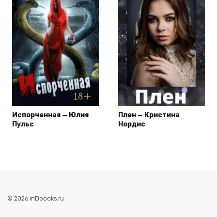
Испорченная — Юлия
Плен — Кристина
Пульс
Нордис
© 2026 inDbooks.ru