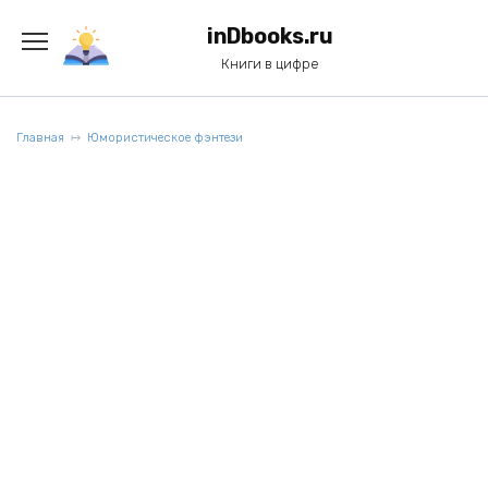
Перейти
к
inDbooks.ru
содержанию
Книги в цифре
Главная
Юмористическое фэнтези