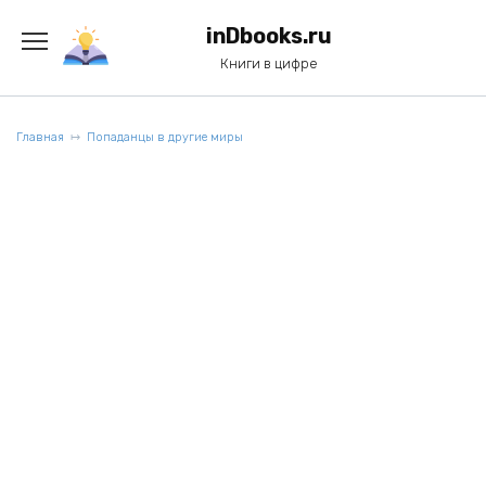
Перейти
к
inDbooks.ru
содержанию
Книги в цифре
Главная
Попаданцы в другие миры