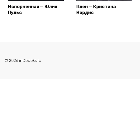
Испорченная — Юлия
Плен — Кристина
Пульс
Нордис
© 2026 inDbooks.ru