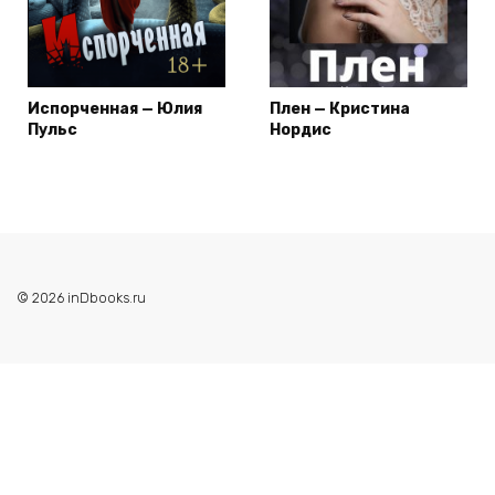
Испорченная — Юлия
Плен — Кристина
Пульс
Нордис
© 2026 inDbooks.ru