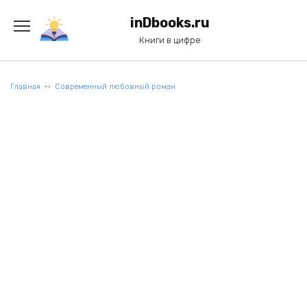
Перейти
к
inDbooks.ru
содержанию
Книги в цифре
Главная
Современный любовный роман