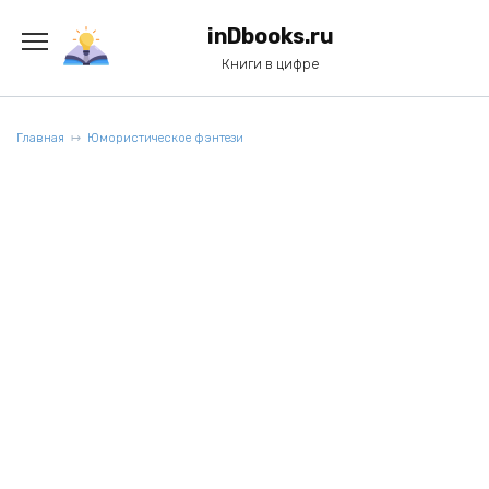
Перейти
к
inDbooks.ru
содержанию
Книги в цифре
Главная
Юмористическое фэнтези