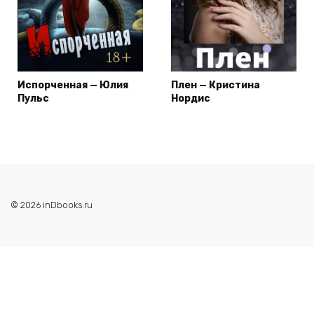
Испорченная — Юлия
Плен — Кристина
Пульс
Нордис
© 2026 inDbooks.ru