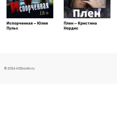
Испорченная — Юлия
Плен — Кристина
Пульс
Нордис
© 2026 inDbooks.ru