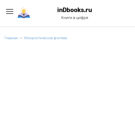
Перейти
к
inDbooks.ru
содержанию
Книги в цифре
Главная
Юмористическое фэнтези