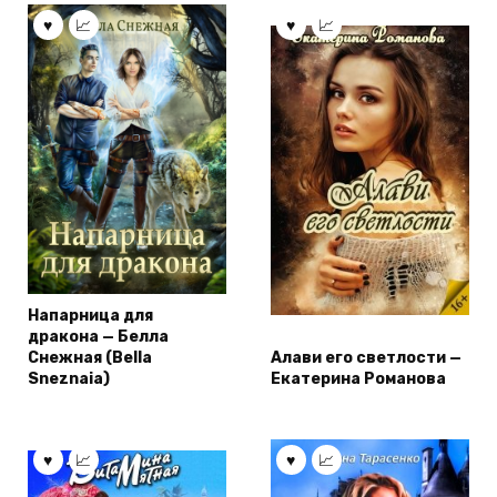
Напарница для
дракона — Белла
Снежная (Bella
Алави его светлости —
Sneznaia)
Екатерина Романова