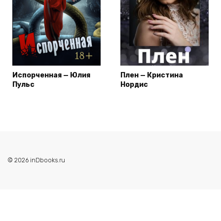
Испорченная — Юлия
Плен — Кристина
Пульс
Нордис
© 2026 inDbooks.ru