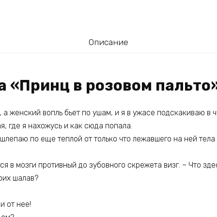
Описание
а «Принц в розовом пальто
, а женский вопль бьет по ушам, и я в ужасе подскакиваю в 
, где я нахожусь и как сюда попала.
 шлепаю по еще теплой от только что лежавшего на ней тела
тся в мозги противный до зубовного скрежета визг. – Что зд
оих шалав?
и от нее!