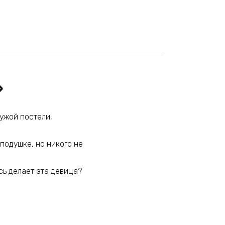
»
чужой постели,
 подушке, но никого не
есь делает эта девица?