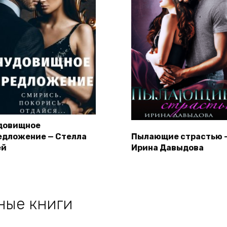
довищное
едложение — Стелла
Пылающие страстью 
ей
Ирина Давыдова
ные книги