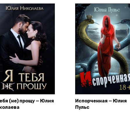
тебя (не) прощу — Юлия
Испорченная — Юлия
колаева
Пульс