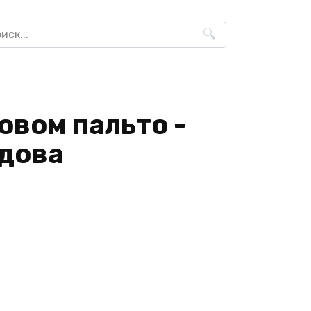
h
овом пальто -
дова