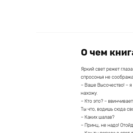
О чем книг
Яркий свет режет глаза
спросонья не соображая
– Ваше Высочество! – я
нахожу.
– Кто это? – ввинчивае
Ты что, водишь сюда св
– Каких шалав?
– Принц, не надо! Отойд