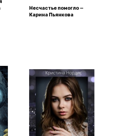
я
а
Несчастье помогло —
Карина Пьянкова