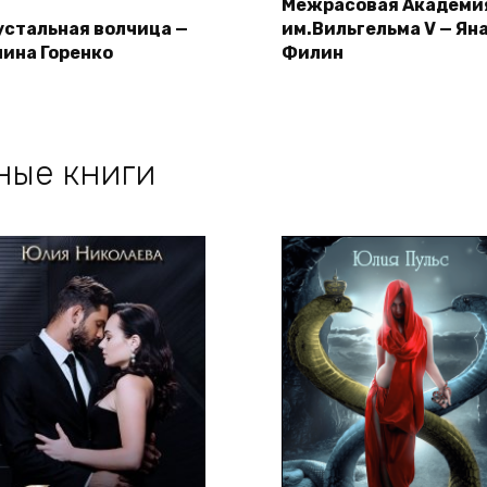
Межрасовая Академи
устальная волчица —
им.Вильгельма V — Ян
лина Горенко
Филин
ные книги