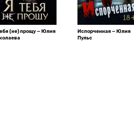
тебя (не) прощу — Юлия
Испорченная — Юлия
колаева
Пульс