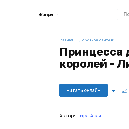
Searc
Жанры
for:
Главная
Любовное фэнтези
Принцесса 
королей - Л
Читать онлайн
Автор:
Лира Алая