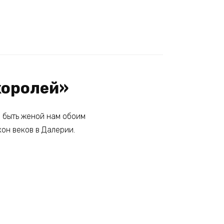
королей»
я быть женой нам обоим
кон веков в Далерии.