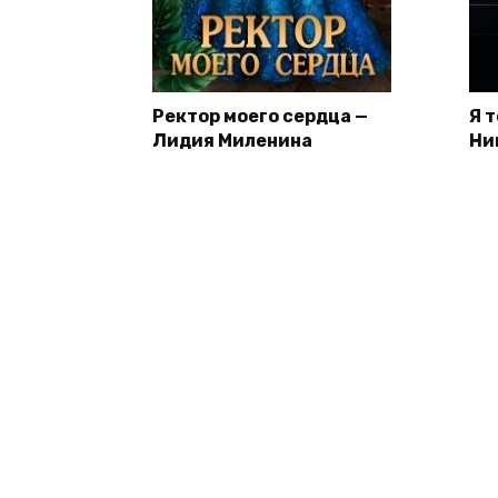
Ректор моего сердца —
Я 
Лидия Миленина
Ни