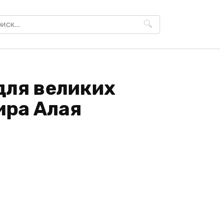
h
для великих
ира Алая