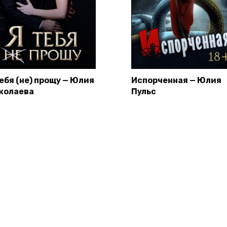
тебя (не) прощу — Юлия
Испорченная — Юлия
колаева
Пульс