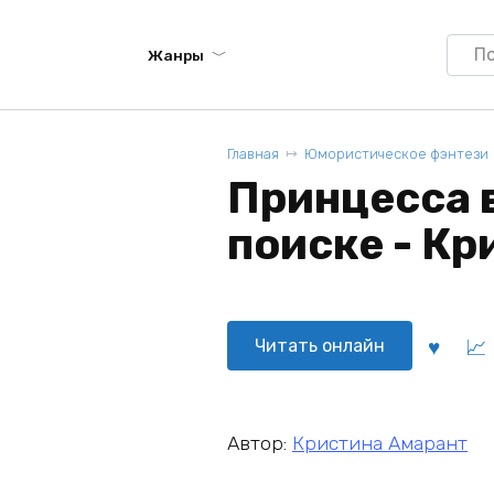
Searc
Жанры
for:
Главная
Юмористическое фэнтези
Принцесса 
поиске - Кр
Читать онлайн
Автор:
Кристина Амарант