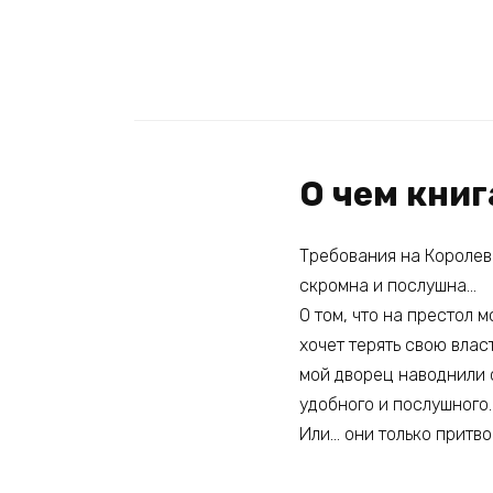
О чем кни
Требования на Королев
скромна и послушна…
О том, что на престол 
хочет терять свою влас
мой дворец наводнили 
удобного и послушного.
Или… они только притв