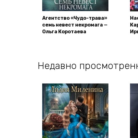
Агентство «Чудо-трава»
На
семь невест некромага —
Ка
Ольга Коротаева
Ир
Недавно просмотрен