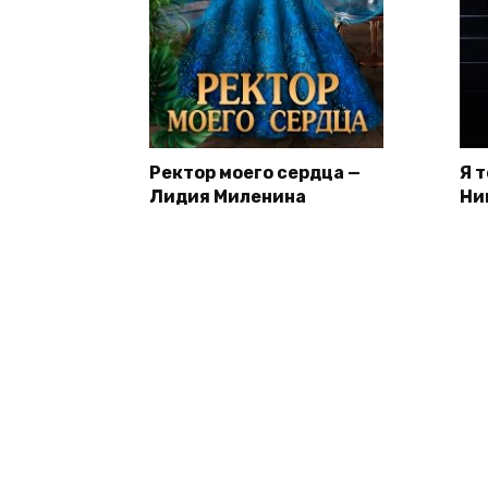
Ректор моего сердца —
Я 
Лидия Миленина
Ни