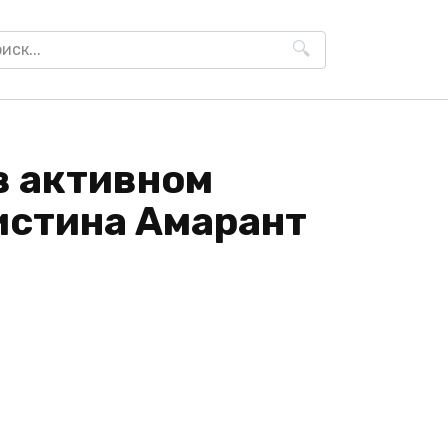
h
в активном
истина Амарант