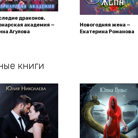
следие драконов.
рнарская академия —
Новогодняя жена —
ина Агулова
Екатерина Романова
ные книги