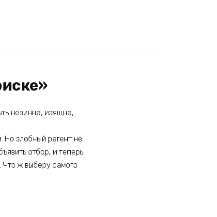
оиске»
ть невинна, изящна,
. Но злобный регент не
бъявить отбор, и теперь
 Что ж выберу самого