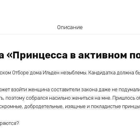
Описание
га «Принцесса в активном п
ском Отборе дома Ильден незыблемы. Кандидатка должна бы
может взойти женщина составители закона даже не подумали
ть, поэтому собрался насильно жениться на мне. Пришлось о
скромные, добродетельные, изящные и покладистые принцы.
оряются?