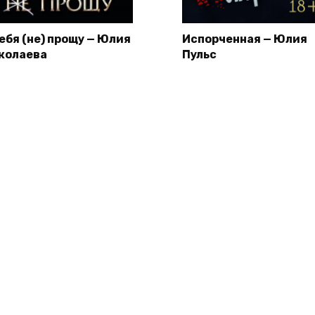
тебя (не) прощу — Юлия
Испорченная — Юлия
колаева
Пульс