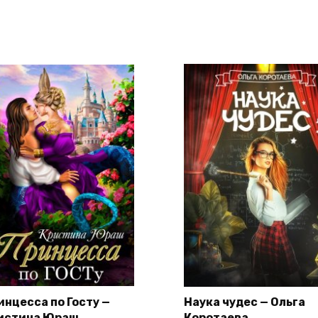
инцесса по Госту —
Наука чудес — Ольга
истина Юраш
Коротаева