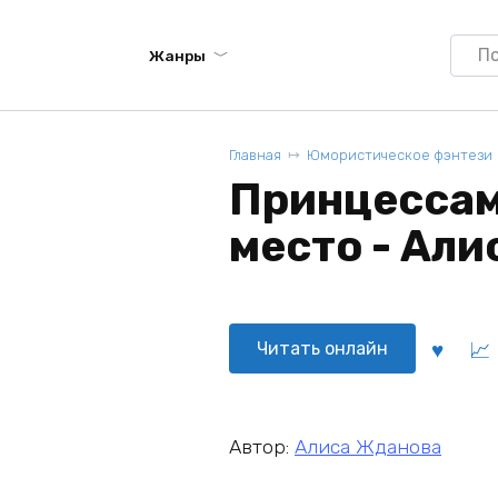
Searc
Жанры
for:
Главная
Юмористическое фэнтези
Принцессам
место - Ал
Читать онлайн
Автор:
Алиса Жданова