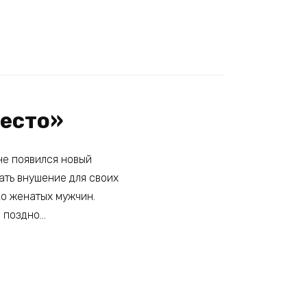
место»
 не появился новый
вать внушение для своих
ко женатых мужчин.
е поздно…