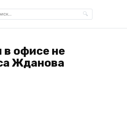
h
 в офисе не
иса Жданова