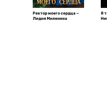
Ректор моего сердца —
Я 
Лидия Миленина
Ни