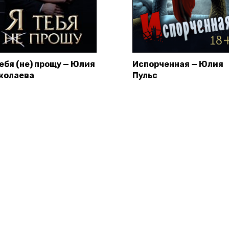
тебя (не) прощу — Юлия
Испорченная — Юлия
колаева
Пульс