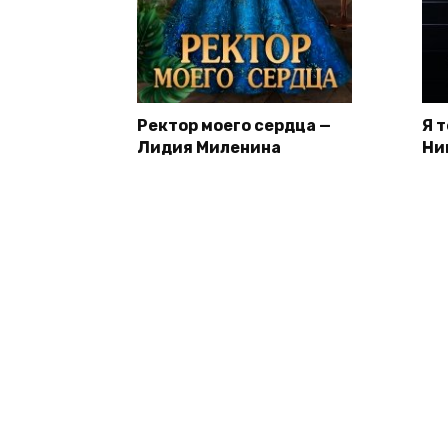
Ректор моего сердца —
Я 
Лидия Миленина
Ни