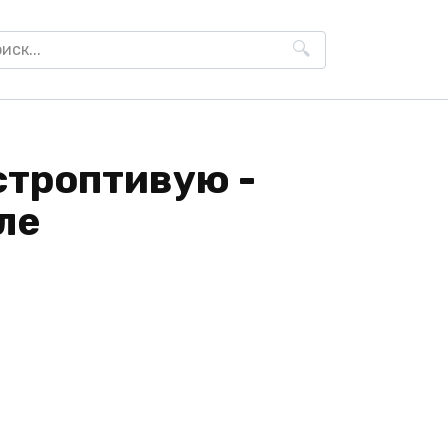
h
строптивую -
ле