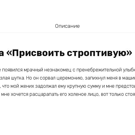
Описание
га «Присвоить строптивую»
е появился мрачный незнакомец с пренебрежительной улыбк
 злая шутка. Но он сорвал церемонию, запихнул меня в машин
 что мой жених задолжал ему крупную сумму и мне предстои
мне хочется расцарапать его холеное лицо, вот только стоя