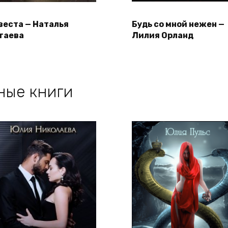
веста — Наталья
Будь со мной нежен —
гаева
Лилия Орланд
ные книги