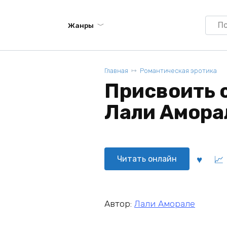
Searc
Жанры
for:
Главная
Романтическая эротика
Присвоить 
Лали Амора
Читать онлайн
Автор:
Лали Аморале