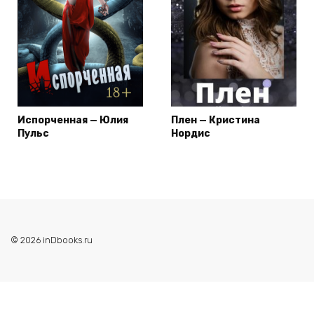
Испорченная — Юлия
Плен — Кристина
Пульс
Нордис
© 2026 inDbooks.ru