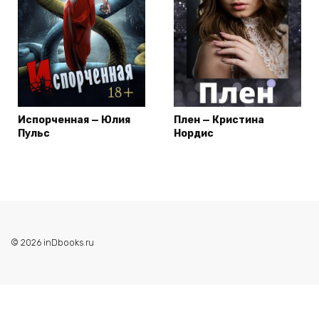
Испорченная — Юлия
Плен — Кристина
Пульс
Нордис
© 2026 inDbooks.ru