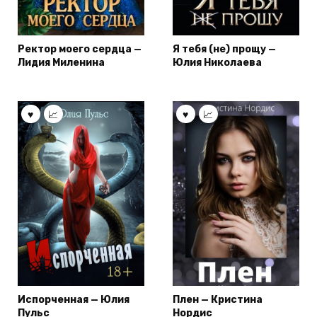
Ректор моего сердца —
Я тебя (не) прощу —
Лидия Миленина
Юлия Николаева
Испорченная — Юлия
Плен — Кристина
Пульс
Нордис