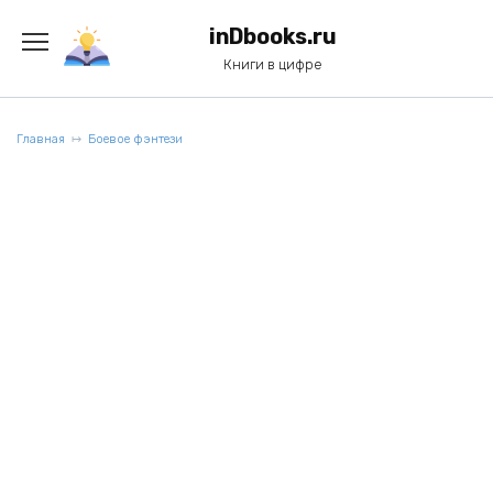
Перейти
к
inDbooks.ru
содержанию
Книги в цифре
Главная
Боевое фэнтези