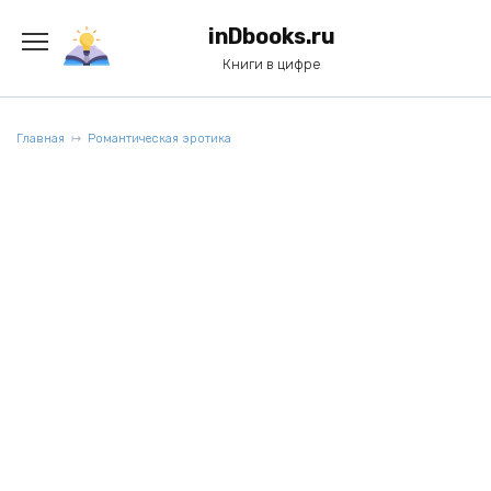
Перейти
к
inDbooks.ru
содержанию
Книги в цифре
Главная
Романтическая эротика