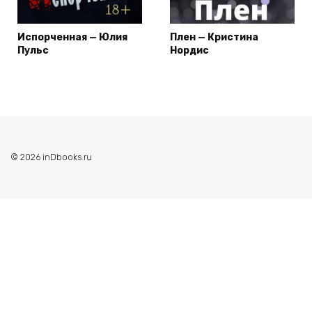
Испорченная — Юлия
Плен — Кристина
Пульс
Нордис
© 2026 inDbooks.ru