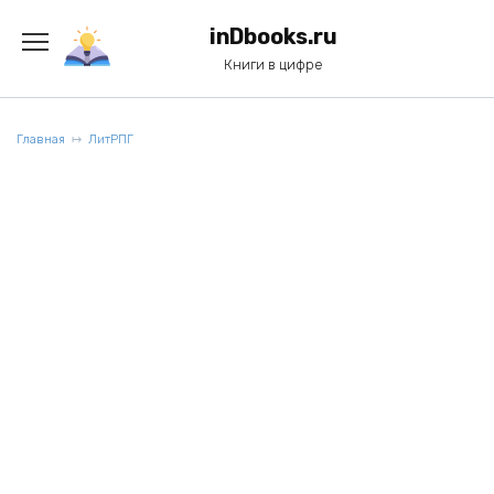
Перейти
к
inDbooks.ru
содержанию
Книги в цифре
Главная
ЛитРПГ