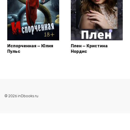
Испорченная — Юлия
Плен — Кристина
Пульс
Нордис
© 2026 inDbooks.ru