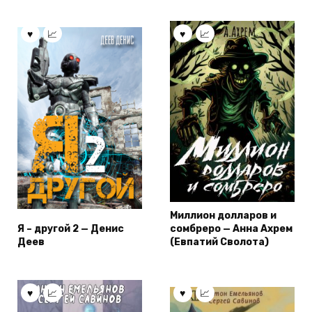
Миллион долларов и
Я – другой 2 — Денис
сомбреро — Анна Ахрем
Деев
(Евпатий Сволота)