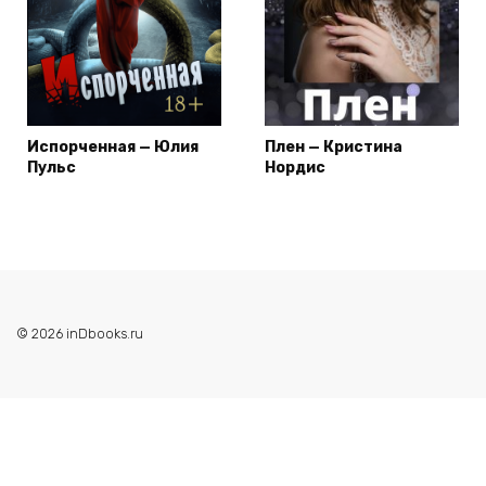
Испорченная — Юлия
Плен — Кристина
Пульс
Нордис
© 2026 inDbooks.ru