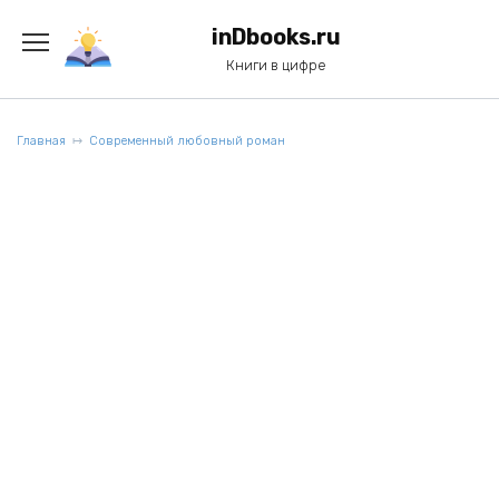
Перейти
к
inDbooks.ru
содержанию
Книги в цифре
Главная
Современный любовный роман