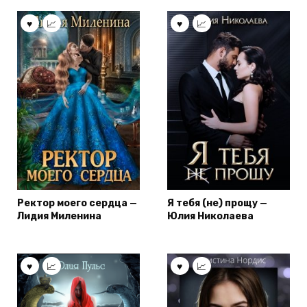
Ректор моего сердца —
Я тебя (не) прощу —
Лидия Миленина
Юлия Николаева