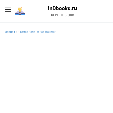
Перейти
к
inDbooks.ru
содержанию
Книги в цифре
Главная
Юмористическое фэнтези