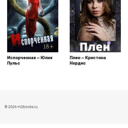
Испорченная — Юлия
Плен — Кристина
Пульс
Нордис
© 2026 inDbooks.ru