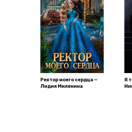
Ректор моего сердца —
Я 
Лидия Миленина
Ни