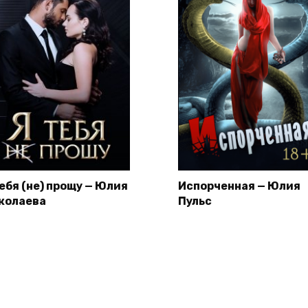
тебя (не) прощу — Юлия
Испорченная — Юлия
колаева
Пульс