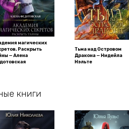
адемия магических
кретов. Раскрыть
Тьма над Островом
йны — Алена
Дракона — Нидейла
дотовская
Нэльте
ные книги