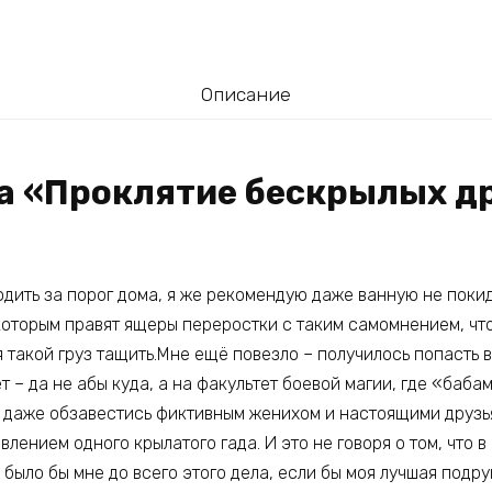
Описание
га «Проклятие бескрылых д
одить за порог дома, я же рекомендую даже ванную не покид
которым правят ящеры переростки с таким самомнением, что
 такой груз тащить.Мне ещё повезло – получилось попасть 
 – да не абы куда, а на факультет боевой магии, где «бабам
 даже обзавестись фиктивным женихом и настоящими друзь
влением одного крылатого гада. И это не говоря о том, что 
 было бы мне до всего этого дела, если бы моя лучшая подру