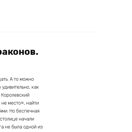
раконов.
ать. А то можно
 удивительно, как
в Королевский
 не место», найти
ями. Но беспечная
в столице начали
га не была одной из