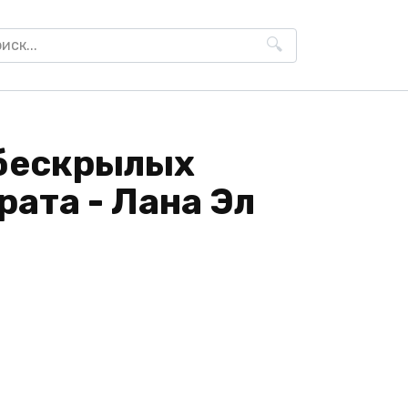
h
бескрылых
рата - Лана Эл