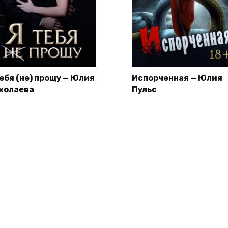
тебя (не) прощу — Юлия
Испорченная — Юлия
колаева
Пульс