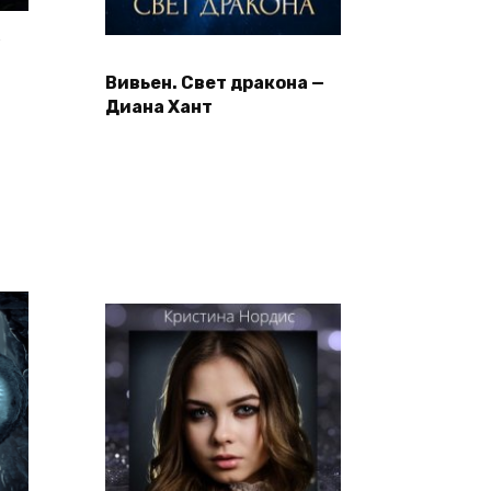
Вивьен. Свет дракона —
Диана Хант