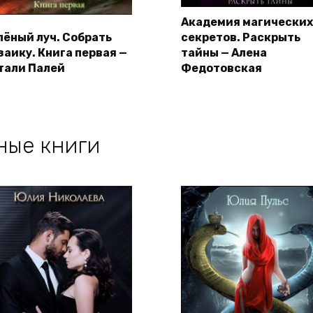
Академия магических
лёный луч. Собрать
секретов. Раскрыть
заику. Книга первая —
тайны — Алена
тали Палей
Федотовская
ные книги