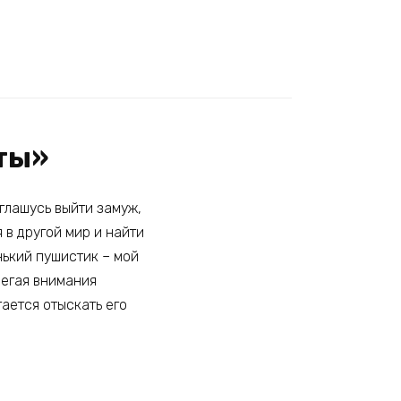
сты»
оглашусь выйти замуж,
 в другой мир и найти
нький пушистик – мой
бегая внимания
ается отыскать его