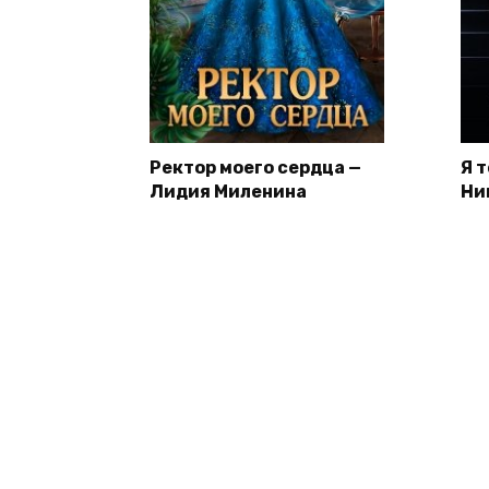
Ректор моего сердца —
Я 
Лидия Миленина
Ни