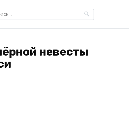
h
чёрной невесты
си