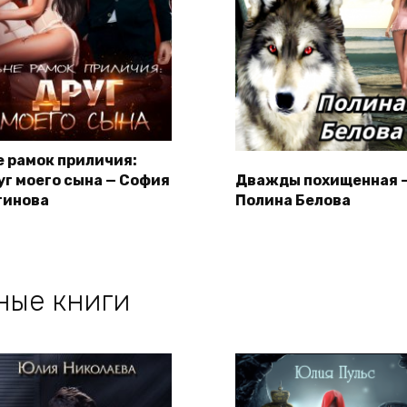
е рамок приличия:
уг моего сына — София
Дважды похищенная 
тинова
Полина Белова
ные книги