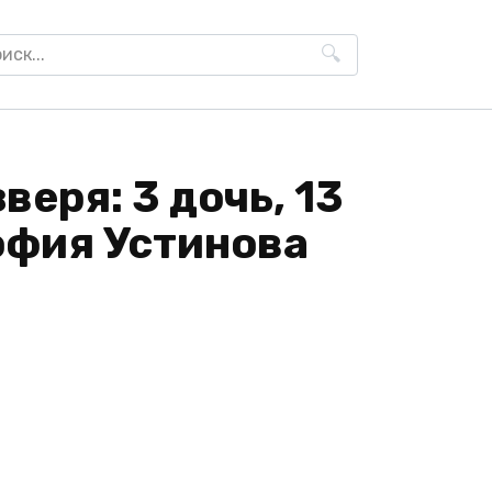
h
веря: 3 дочь, 13
офия Устинова