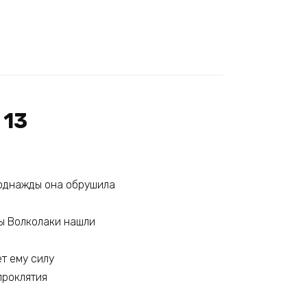
 13
И однажды она обрушила
бы Волколаки нашли
ет ему силу
проклятия