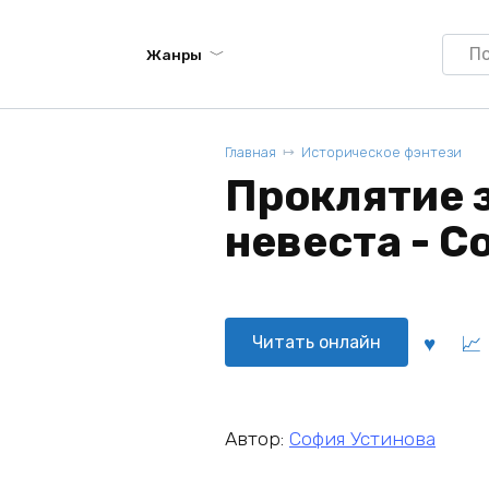
Searc
Жанры
for:
Главная
Историческое фэнтези
Проклятие з
невеста - С
Читать онлайн
Автор:
София Устинова