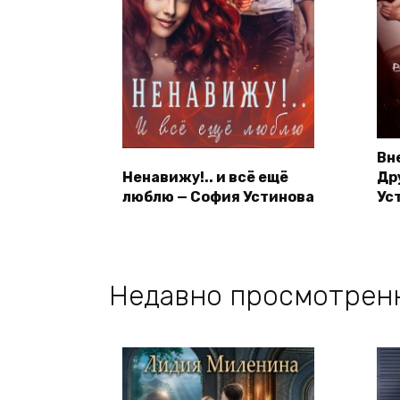
Вн
Ненавижу!.. и всё ещё
Др
люблю — София Устинова
Ус
Недавно просмотрен