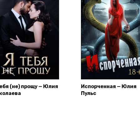
тебя (не) прощу — Юлия
Испорченная — Юлия
колаева
Пульс