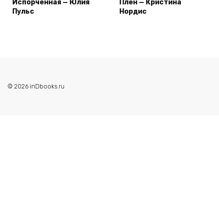
Испорченная — Юлия
Плен — Кристина
Пульс
Нордис
© 2026 inDbooks.ru