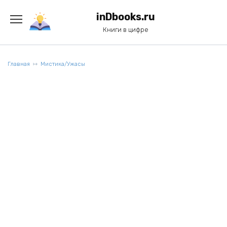
Перейти
к
inDbooks.ru
содержанию
Книги в цифре
Главная
Мистика/Ужасы