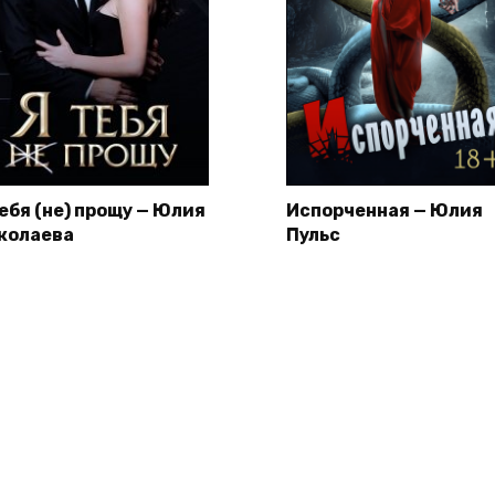
тебя (не) прощу — Юлия
Испорченная — Юлия
колаева
Пульс