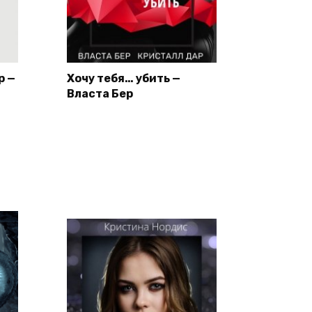
р —
Хочу тебя… убить —
Власта Бер