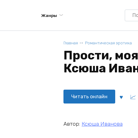
Searc
Жанры
for:
Главная
Романтическая эротика
Прости, мо
Ксюша Ива
Читать онлайн
Автор:
Ксюша Иванова