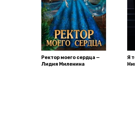
Ректор моего сердца —
Я 
Лидия Миленина
Ни