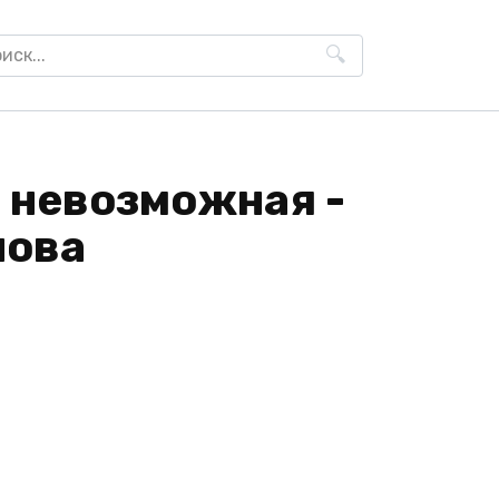
h
я невозможная -
нова