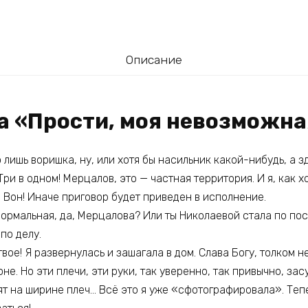
Описание
га «Прости, моя невозможн
о лишь воришка, ну, или хотя бы насильник какой-нибудь, а з
Три в одном! Мерцалов, это — частная территория. И я, как 
 Вон! Иначе приговор будет приведен в исполнение.
нормальная, да, Мерцалова? Или ты Николаевой стала по по
по делу.
твое! Я развернулась и зашагала в дом. Слава Богу, толком н
оне. Но эти плечи, эти руки, так уверенно, так привычно, за
ят на ширине плеч… Всё это я уже «сфотографировала». Тепе