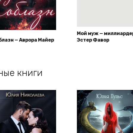
Мой муж — миллиарде
блазн — Аврора Майер
Эстер Фавор
ные книги