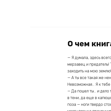
О чем кни
— Я думала, здесь всег
мерзавец и предатель! 
заходить на мою землю!
— А ты все такая же не
Невозможная… Я к тебе 
— Да пошел ты… и дело 
в тени, да еще в капюш
поза — ноги твердо сто