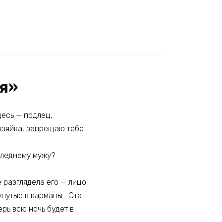
ая»
десь — подлец,
хозяйка, запрещаю тебе
следнему мужу?
е разглядела его — лицо
сунутые в карманы… Эта
рь всю ночь будет в