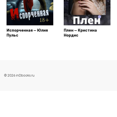
Испорченная — Юлия
Плен — Кристина
Пульс
Нордис
© 2026 inDbooks.ru