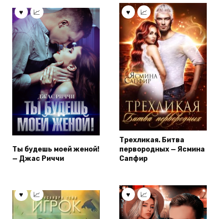
Трехликая. Битва
Ты будешь моей женой!
первородных — Ясмина
— Джас Риччи
Сапфир