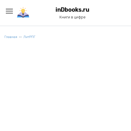
Перейти
к
inDbooks.ru
содержанию
Книги в цифре
Главная
ЛитРПГ