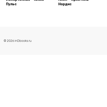
Пульс
Нордис
© 2026 inDbooks.ru