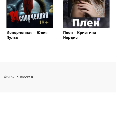
Испорченная — Юлия
Плен — Кристина
Пульс
Нордис
© 2026 inDbooks.ru