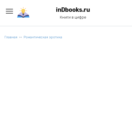
Перейти
к
inDbooks.ru
содержанию
Книги в цифре
Главная
Романтическая эротика