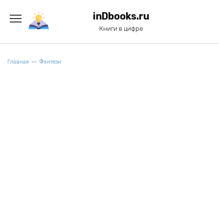
Перейти
к
inDbooks.ru
содержанию
Книги в цифре
Главная
Фэнтези