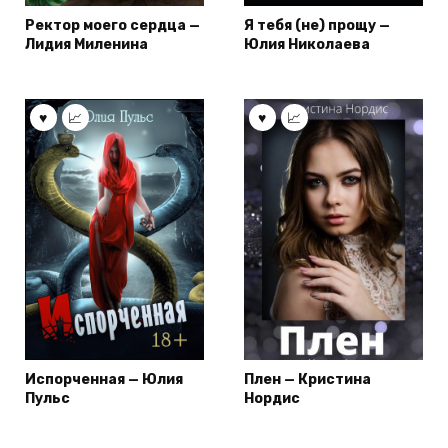
Ректор моего сердца —
Я тебя (не) прощу —
Лидия Миленина
Юлия Николаева
Испорченная — Юлия
Плен — Кристина
Пульс
Нордис