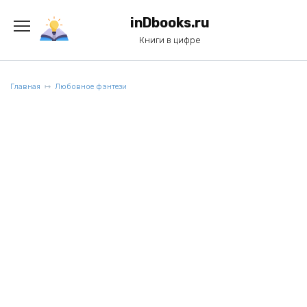
Перейти
к
inDbooks.ru
содержанию
Книги в цифре
Главная
Любовное фэнтези