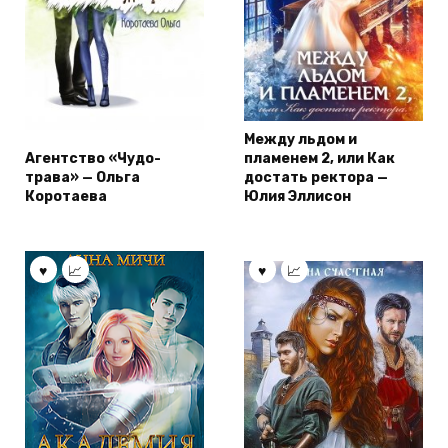
Между льдом и
Агентство «Чудо-
пламенем 2, или Как
трава» — Ольга
достать ректора —
Коротаева
Юлия Эллисон