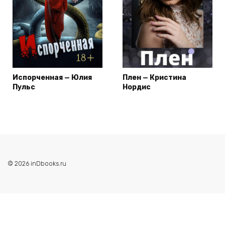
Испорченная — Юлия
Плен — Кристина
Пульс
Нордис
© 2026 inDbooks.ru