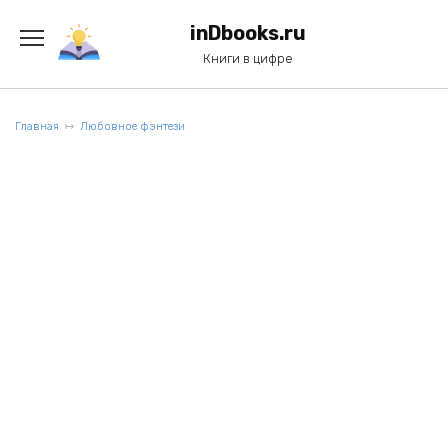
Перейти
к
inDbooks.ru
содержанию
Книги в цифре
Главная
Любовное фэнтези