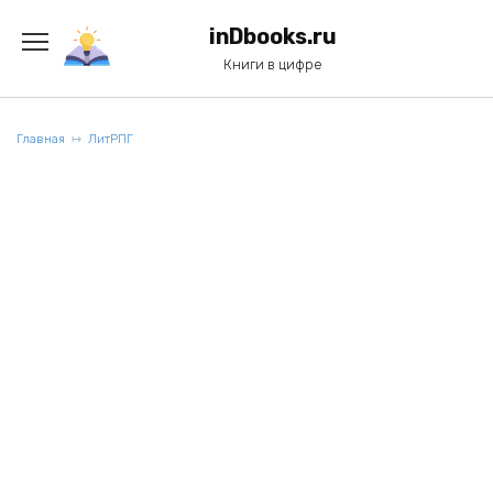
Перейти
к
inDbooks.ru
содержанию
Книги в цифре
Главная
ЛитРПГ