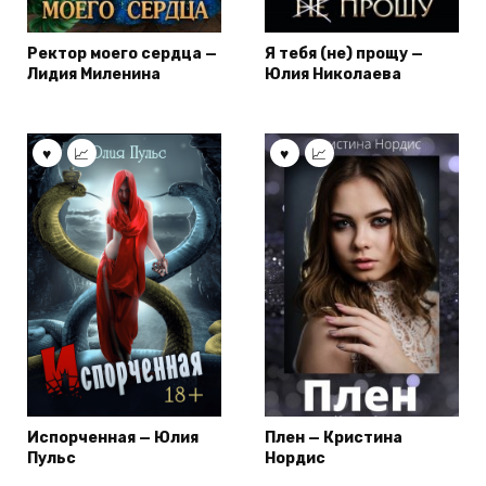
Ректор моего сердца —
Я тебя (не) прощу —
Лидия Миленина
Юлия Николаева
Испорченная — Юлия
Плен — Кристина
Пульс
Нордис