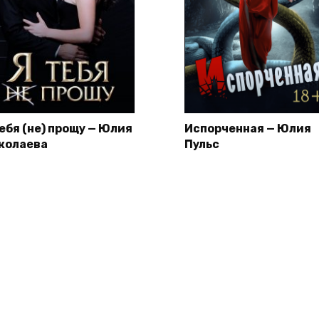
тебя (не) прощу — Юлия
Испорченная — Юлия
колаева
Пульс