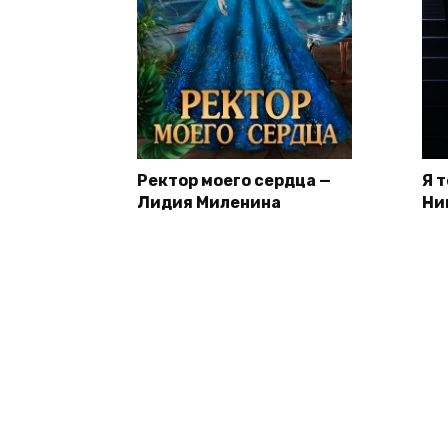
Ректор моего сердца —
Я 
Лидия Миленина
Ни