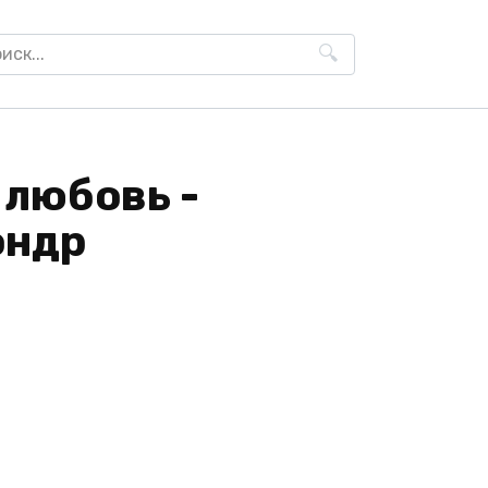
h
 любовь -
ондр