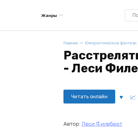
Searc
Жанры
for:
Главная
Юмористическое фэнтези
Расстрелят
- Леси Фил
Читать онлайн
Автор:
Леси Филеберт