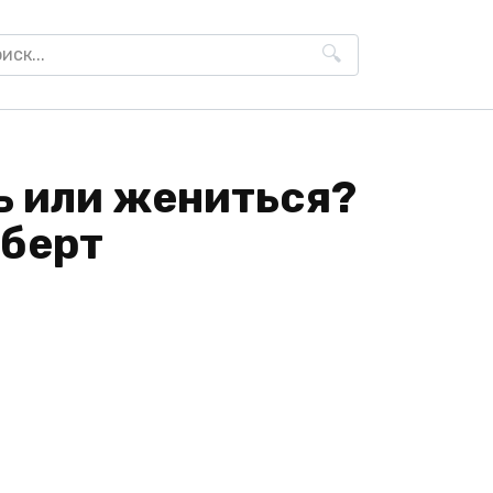
h
ь или жениться?
еберт