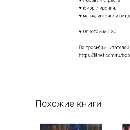
♥️ любовь и страсть
♥️ юмор и ирония,
♥️ магия, интриги и битв
♥️ Однотомник. ХЭ.
По просьбам читателей 
https://litnet.com/ru/b
Похожие книги