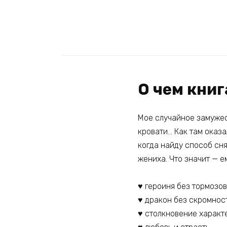
О чем кни
Мое случайное замужес
кровати… Как там оказа
когда найду способ сня
жениха. Что значит — е
♥️ героиня без тормозов
♥️ дракон без скромнос
♥️ столкновение характ