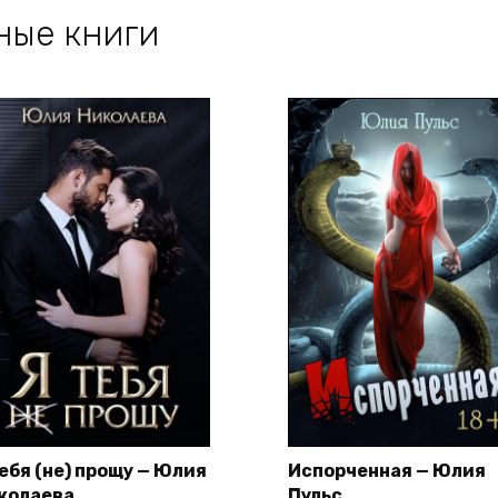
ные книги
тебя (не) прощу — Юлия
Испорченная — Юлия
колаева
Пульс