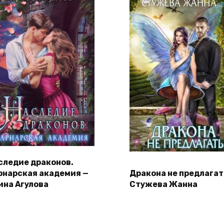
следие драконов.
рнарская академия —
Дракона не предлагат
ина Агулова
Стужева Жанна