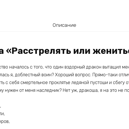
Описание
га «Расстрелять или женить
тво началось с того, что один вздорный дракон вытащил ме
лась я, доблестный воин? Хороший вопрос. Прямо-таки отлич
ть с себя смертельное проклятье ледяной пустоши и сбегу о
му нужен от меня наследник? Нет уж, дракоша, я на это не п
,
ти,
еров,