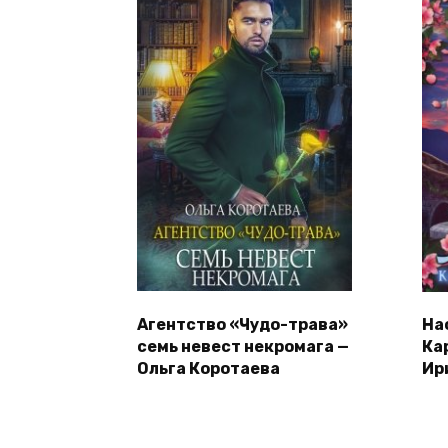
Агентство «Чудо-трава»
На
семь невест некромага —
Ка
Ольга Коротаева
Ир