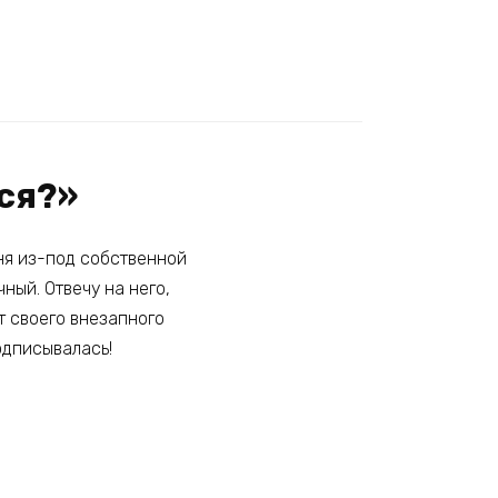
ся?»
ня из-под собственной
ный. Отвечу на него,
т своего внезапного
одписывалась!