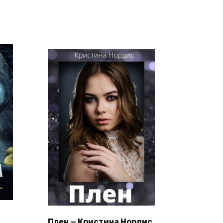
Плен — Кристина Нордис