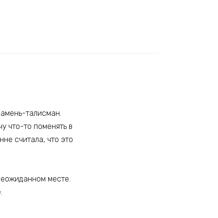
камень-талисман.
чу что-то поменять в
нне считала, что это
 неожиданном месте.
.