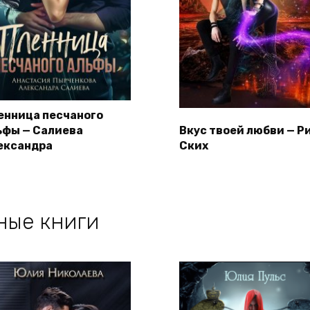
енница песчаного
ьфы — Салиева
Вкус твоей любви — Р
ександра
Ских
ные книги