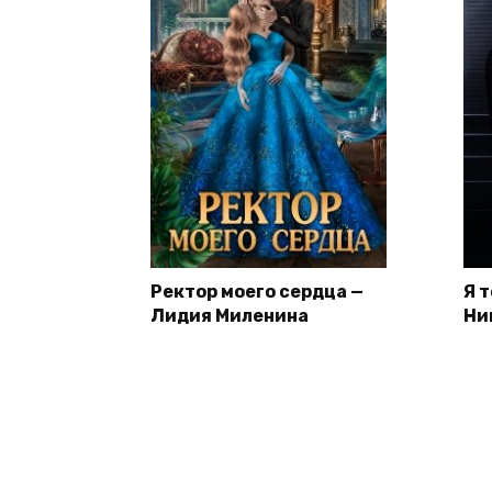
Ректор моего сердца —
Я 
Лидия Миленина
Ни