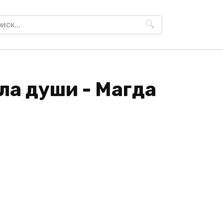
h
ла души - Магда