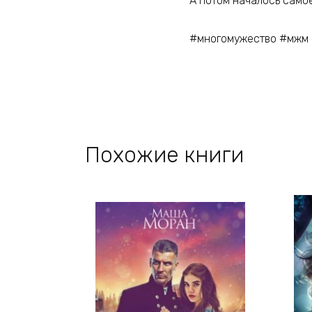
А потом началось само
#многомужество #мжм 
Похожие книги