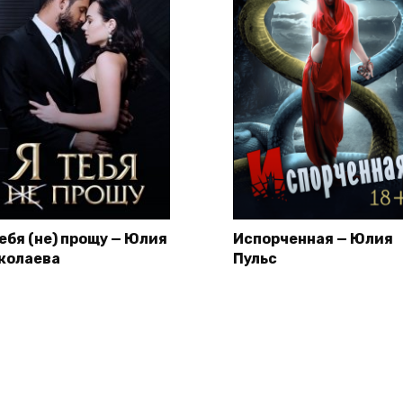
тебя (не) прощу — Юлия
Испорченная — Юлия
колаева
Пульс