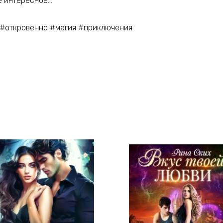
е интересное…
#откровенно #магия #приключения