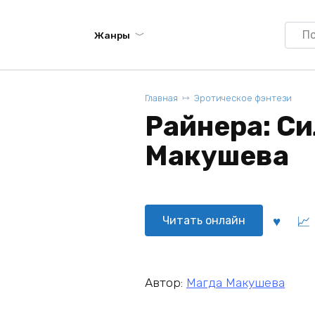
Searc
Жанры
for:
Главная
Эротическое фэнтези
Райнера: Си
Макушева
Читать онлайн
Автор:
Магда Макушева