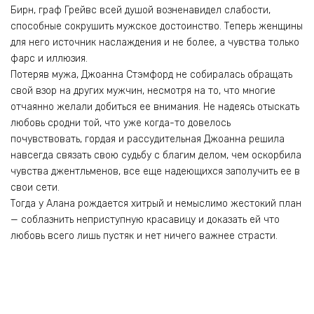
Бирн, граф Грейвс всей душой возненавидел слабости,
способные сокрушить мужское достоинство. Теперь женщины
для него источник наслаждения и не более, а чувства только
фарс и иллюзия.
Потеряв мужа, Джоанна Стэмфорд не собиралась обращать
свой взор на других мужчин, несмотря на то, что многие
отчаянно желали добиться ее внимания. Не надеясь отыскать
любовь сродни той, что уже когда-то довелось
почувствовать, гордая и рассудительная Джоанна решила
навсегда связать свою судьбу с благим делом, чем оскорбила
чувства джентльменов, все еще надеющихся заполучить ее в
свои сети.
Тогда у Алана рождается хитрый и немыслимо жестокий план
— соблазнить неприступную красавицу и доказать ей что
любовь всего лишь пустяк и нет ничего важнее страсти.