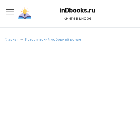
Перейти
к
inDbooks.ru
содержанию
Книги в цифре
Главная
Исторический любовный роман