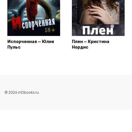
Испорченная — Юлия
Плен — Кристина
Пульс
Нордис
© 2026 inDbooks.ru