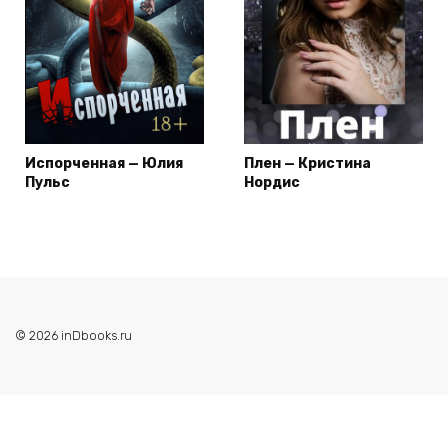
Испорченная — Юлия
Плен — Кристина
Пульс
Нордис
© 2026 inDbooks.ru