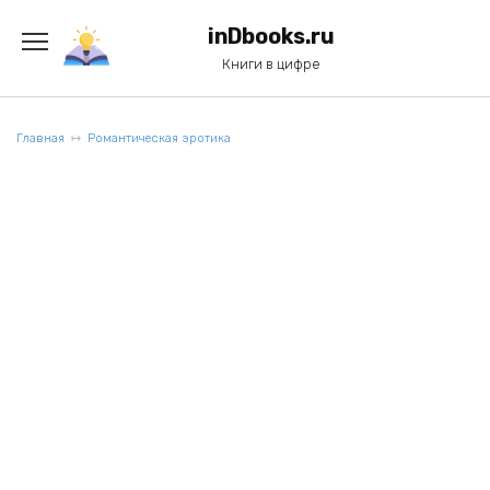
Перейти
к
inDbooks.ru
содержанию
Книги в цифре
Главная
Романтическая эротика