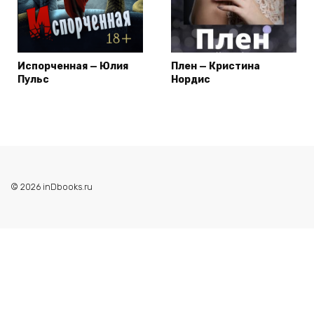
Испорченная — Юлия
Плен — Кристина
Пульс
Нордис
© 2026 inDbooks.ru