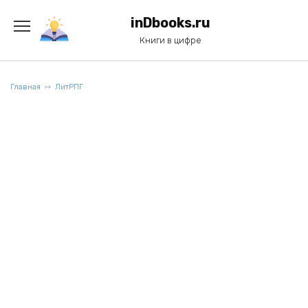
Перейти
к
inDbooks.ru
содержанию
Книги в цифре
Главная
ЛитРПГ