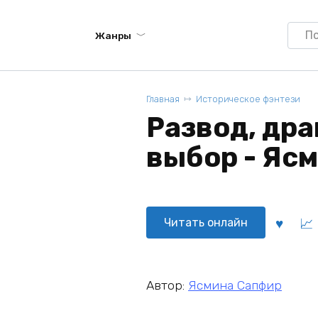
Searc
Жанры
for:
Главная
Историческое фэнтези
Развод, дра
выбор - Яс
Читать онлайн
Автор:
Ясмина Сапфир