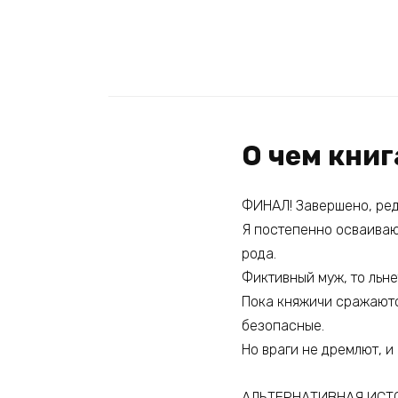
О чем книг
ФИНАЛ! Завершено, ред
Я постепенно осваиваю
рода.
Фиктивный муж, то льне
Пока княжичи сражаются
безопасные.
Но враги не дремлют, и
АЛЬТЕРНАТИВНАЯ ИСТО