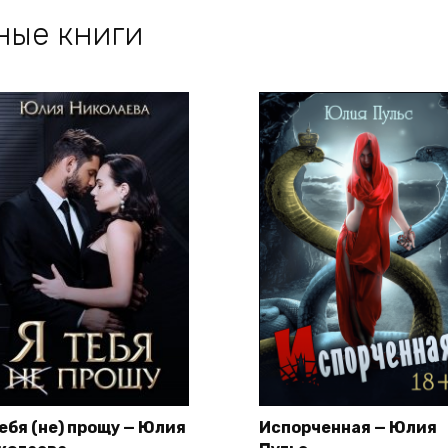
ные книги
тебя (не) прощу — Юлия
Испорченная — Юлия