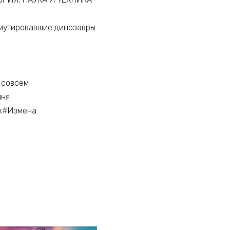
мутировавшие динозавры
 совсем
иня
ик#Измена