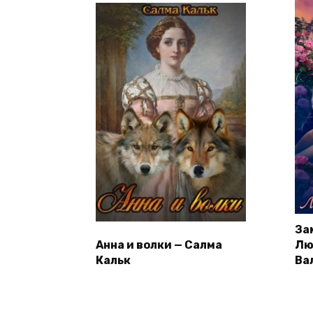
За
Анна и волки — Салма
Лю
Кальк
Ва