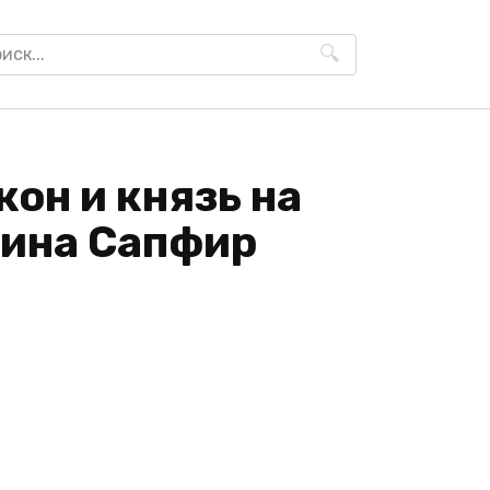
h
кон и князь на
мина Сапфир