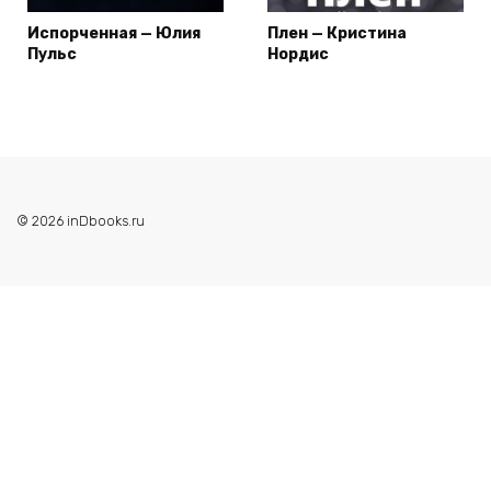
Испорченная — Юлия
Плен — Кристина
Пульс
Нордис
© 2026 inDbooks.ru