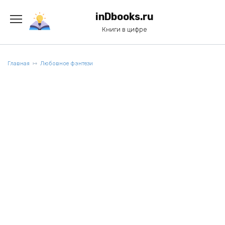
Перейти
к
inDbooks.ru
содержанию
Книги в цифре
Главная
Любовное фэнтези