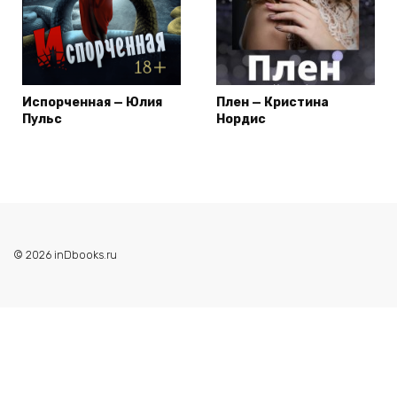
Испорченная — Юлия
Плен — Кристина
Пульс
Нордис
© 2026 inDbooks.ru